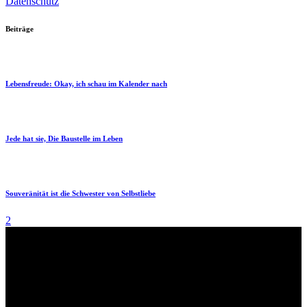
Datenschutz
Beiträge
Lebensfreude: Okay, ich schau im Kalender nach
Jede hat sie, Die Baustelle im Leben
Souveränität ist die Schwester von Selbstliebe