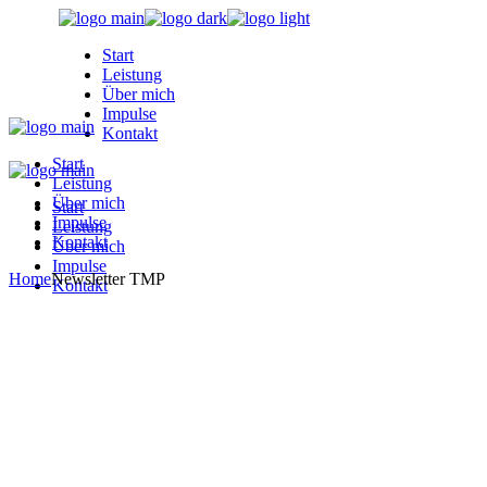
Skip
to
Start
the
Leistung
content
Über mich
Impulse
Kontakt
Start
Leistung
Über mich
Start
Impulse
Leistung
Kontakt
Über mich
Impulse
Home
Newsletter TMP
Kontakt
Mutfinder. Newsletter
!mpulsnews