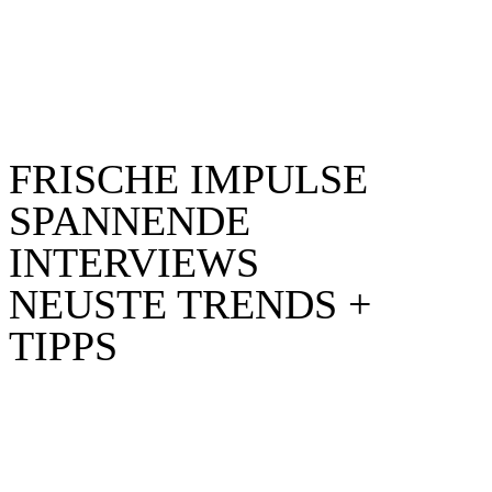
Dein monatlicher Kanal für eine gleichstellungsorientierte Bauwelt!
Jede Ausgabe bringt dir frische Impulse, spannende Interviews mit
starken Rolemodel-Frauen und Trends, die die Branche bewegen.
Verpasse keine Ausgabe, Du würdest es bereuen!
FRISCHE IMPULSE
SPANNENDE
INTERVIEWS
NEUSTE TRENDS +
TIPPS